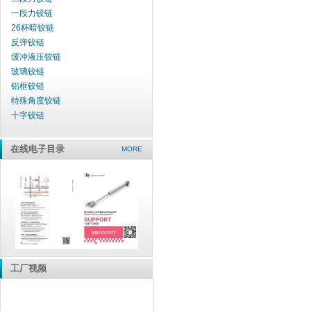
一段力铰链
26杯暗铰链
反弹铰链
缓冲液压铰链
玻璃铰链
铝框铰链
特殊角度铰链
十字铰链
在线电子目录
MORE
工厂视频