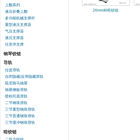
上翻系列
26mm杯暗铰链
液压折叠上翻
多功能机械支撑杆
重型液压支撑器
气压支撑器
液压支撑器
任意停支撑
钢琴铰链
导轨
拉篮滑轨
自闭隐藏/反弹隐藏滑轨
阻尼骑马抽屉
抽屉侧板滑轨
喷粉托底滑轨
二节钢珠滑轨
三节重型钢珠滑轨
三节普通钢珠滑轨
三节缓冲钢珠滑轨
暗铰链
二段力铰链