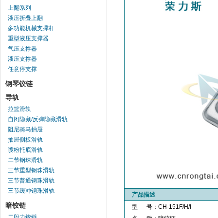
上翻系列
液压折叠上翻
多功能机械支撑杆
重型液压支撑器
气压支撑器
液压支撑器
任意停支撑
钢琴铰链
导轨
拉篮滑轨
自闭隐藏/反弹隐藏滑轨
阻尼骑马抽屉
抽屉侧板滑轨
喷粉托底滑轨
二节钢珠滑轨
三节重型钢珠滑轨
三节普通钢珠滑轨
三节缓冲钢珠滑轨
产品描述
暗铰链
型 号：CH-151F/H/I
二段力铰链