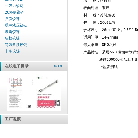
名 称：暗铰链
一段力铰链
表面处理：镀镍
26杯暗铰链
材 质：冷轧钢板
反弹铰链
包 装：200只/箱
缓冲液压铰链
铰杯尺寸：26mm直径，9.5/11.
玻璃铰链
适用门厚：14-24mm
铝框铰链
特殊角度铰链
最大承重：8KG/2只
十字铰链
产品特性：采用SK-7碳钢精制弹
通过100000次以上闭开测
在线电子目录
MORE
上盐雾测试
工厂视频