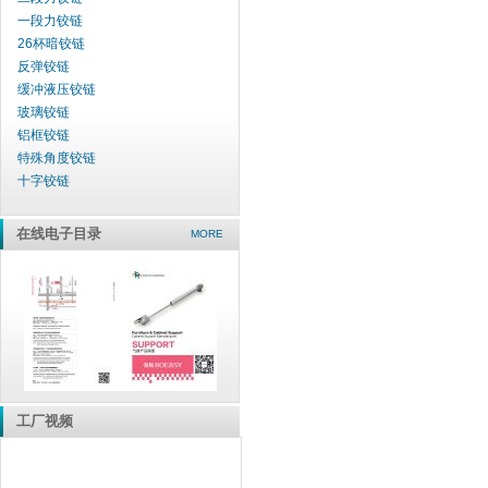
一段力铰链
26杯暗铰链
反弹铰链
缓冲液压铰链
玻璃铰链
铝框铰链
特殊角度铰链
十字铰链
在线电子目录
MORE
工厂视频