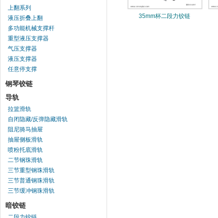
上翻系列
35mm杯二段力铰链
液压折叠上翻
多功能机械支撑杆
重型液压支撑器
气压支撑器
液压支撑器
任意停支撑
钢琴铰链
导轨
拉篮滑轨
自闭隐藏/反弹隐藏滑轨
阻尼骑马抽屉
抽屉侧板滑轨
喷粉托底滑轨
二节钢珠滑轨
三节重型钢珠滑轨
三节普通钢珠滑轨
三节缓冲钢珠滑轨
暗铰链
二段力铰链