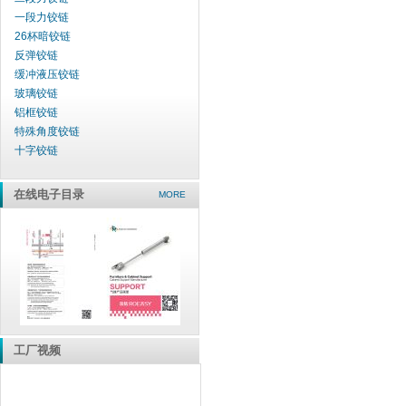
一段力铰链
26杯暗铰链
反弹铰链
缓冲液压铰链
玻璃铰链
铝框铰链
特殊角度铰链
十字铰链
在线电子目录
MORE
工厂视频