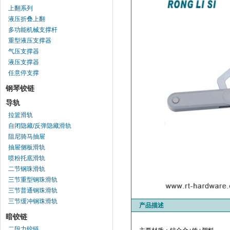
上翻系列
液压折叠上翻
多功能机械支撑杆
重型液压支撑器
气压支撑器
液压支撑器
任意停支撑
钢琴铰链
导轨
拉篮滑轨
自闭隐藏/反弹隐藏滑轨
阻尼骑马抽屉
抽屉侧板滑轨
喷粉托底滑轨
二节钢珠滑轨
三节重型钢珠滑轨
三节普通钢珠滑轨
三节缓冲钢珠滑轨
产品描述
暗铰链
二段力铰链