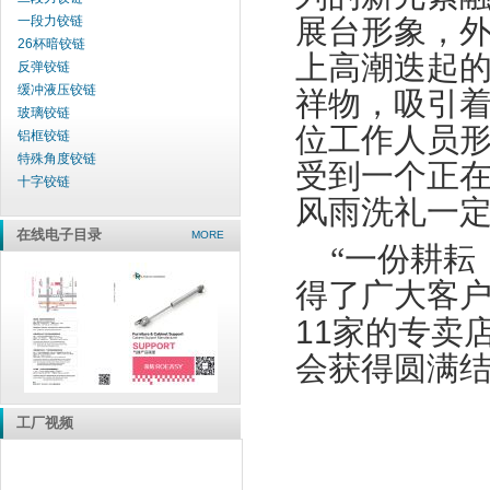
一段力铰链
展台形象，
26杯暗铰链
上高潮迭起
反弹铰链
缓冲液压铰链
祥物，吸引
玻璃铰链
位工作人员
铝框铰链
特殊角度铰链
受到一个正
十字铰链
风雨洗礼一
在线电子目录
MORE
“一份耕耘
得了广大客
11
家的专卖
会获得圆满
工厂视频