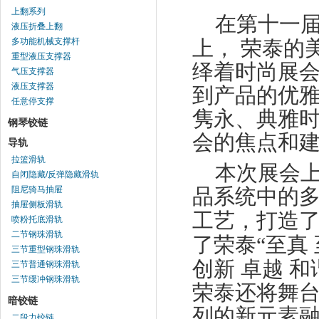
上翻系列
在第十一
液压折叠上翻
多功能机械支撑杆
荣泰
上，
的
重型液压支撑器
绎
着时尚展
气压支撑器
液压支撑器
到产品的优
任意停支撑
隽永、典雅
钢琴铰链
会的
焦点
和
导轨
拉篮滑轨
本次展会
自闭隐藏/反弹隐藏滑轨
阻尼骑马抽屉
品系统中的
抽屉侧板滑轨
工艺，打造
喷粉托底滑轨
二节钢珠滑轨
了荣泰“至真
三节重型钢珠滑轨
创新
卓越
和
三节普通钢珠滑轨
三节缓冲钢珠滑轨
荣泰还将舞
暗铰链
列的新元素
二段力铰链