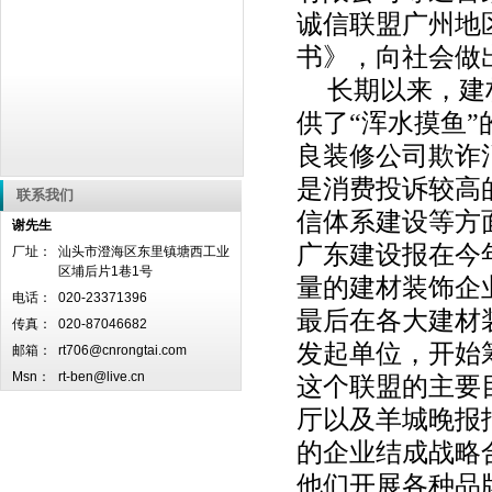
诚信联盟广州地
书》，向社会做
长期以来，建
供了“浑水摸鱼
良装修公司欺诈
是消费投诉较高
联系我们
信体系建设等方
谢先生
广东建设报在今
厂址：
汕头市澄海区东里镇塘西工业
区埔后片1巷1号
量的建材装饰企
电话：
020-23371396
最后在各大建材
传真：
020-87046682
发起单位，开始
邮箱：
rt706@cnrongtai.com
Msn：
rt-ben@live.cn
这个联盟的主要
厅以及羊城晚报
的企业结成战略
他们开展各种品