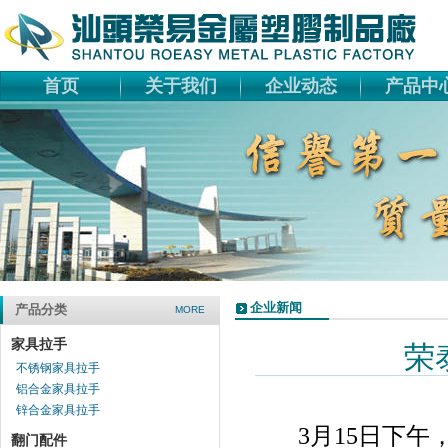
首页
关于我们
企业动态
产品中
企业新闻
产品分类
MORE
家具拉手
荣
不锈钢家具拉手
铝合金家具拉手
锌合金家具拉手
3
月
15
日
下午
翻门配件