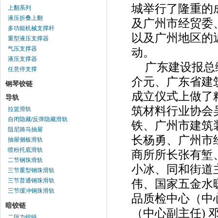
城举行了隆重的
上翻系列
液压折叠上翻
及广州市经贸委
多功能机械支撑杆
以及广州地区的
重型液压支撑器
气压支撑器
动。
液压支撑器
广东建设报总
任意停支撑
介元、广东省建
钢琴铰链
成立仪式上做了
导轨
筑材料行业协会
拉篮滑轨
自闭隐藏/反弹隐藏滑轨
铁、广州市建筑
阻尼骑马抽屉
长杨勇、广州市
抽屉侧板滑轨
喷粉托底滑轨
商所所长张有堑
二节钢珠滑轨
小冰、同和街道
三节重型钢珠滑轨
三节普通钢珠滑轨
伟、国家五金水
三节缓冲钢珠滑轨
品质检中心（中
暗铰链
（中心副主任
)
二段力铰链