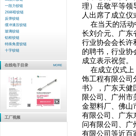
理）岳敬平等领
一段力铰链
26杯暗铰链
人出席了成立仪
反弹铰链
在当天的活动
缓冲液压铰链
玻璃铰链
长刘介元、广东
铝框铰链
行业协会会长许
特殊角度铰链
的聘书，行业协
十字铰链
成立表示祝贺。
在线电子目录
MORE
在成立仪式上
饰工程有限公司
书》，广东天健
限公司、广州市
金塑料厂、佛山
有限公司、广东
工厂视频
问有限公司、广
有限公司等近百