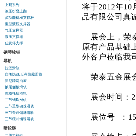
将于
2012
年
10
上翻系列
液压折叠上翻
品有限公司真
多功能机械支撑杆
重型液压支撑器
气压支撑器
展会上，荣
液压支撑器
任意停支撑
原有产品基础
钢琴铰链
外客户莅临我
导轨
拉篮滑轨
自闭隐藏/反弹隐藏滑轨
荣泰五金展
阻尼骑马抽屉
抽屉侧板滑轨
喷粉托底滑轨
展会时间：
2
二节钢珠滑轨
三节重型钢珠滑轨
三节普通钢珠滑轨
展位号
：
15
三节缓冲钢珠滑轨
暗铰链
二段力铰链