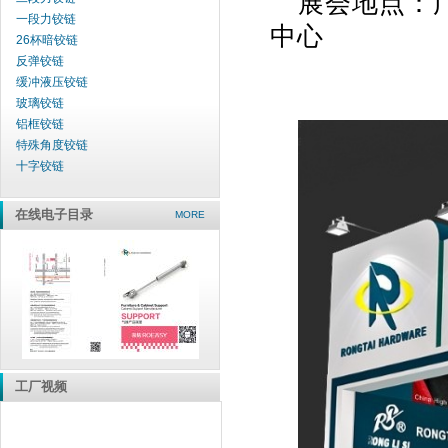
展会地点：
一段力铰链
中心
26杯暗铰链
反弹铰链
缓冲液压铰链
玻璃铰链
铝框铰链
特殊角度铰链
十字铰链
在线电子目录
MORE
工厂视频